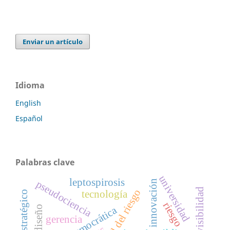
Enviar un artículo
Idioma
English
Español
Palabras clave
universidad
leptospirosis
pseudociencia
innovación
visibilidad
sociedad del riesgo
tecnología
riesgo
rediseño
gerencia