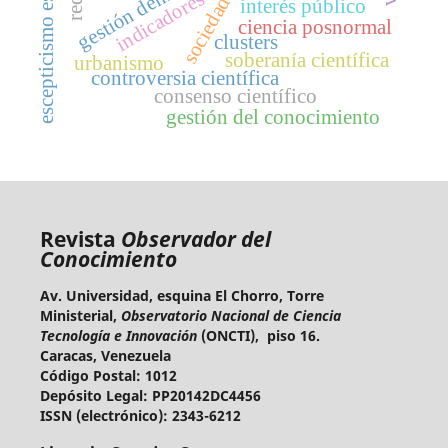
escepticismo estratégico
gestión democrática
indicadores
interés público
ciencia posnormal
clusters
soberanía científica
urbanismo
controversia científica
consenso científico
gestión del conocimiento
Revista
Observador del
Conocimiento
Av. Universidad, esquina El Chorro, Torre
Ministerial,
Observatorio Nacional de Ciencia
Tecnología e Innovación
(ONCTI), piso 16.
Caracas, Venezuela
Código Postal: 1012
Depósito Legal: PP20142DC4456
ISSN (electrónico): 2343-6212