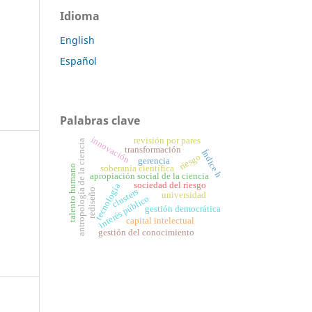
Idioma
English
Español
Palabras clave
innovación
revisión por pares
antropología de la ciencia
transformación
Índice h
riesgo
gerencia
talento humano
soberanía científica
apropiación social de la ciencia
sociedad del riesgo
tecnología
rediseño
clusters
universidad
interés público
gestión democrática
capital intelectual
gestión del conocimiento