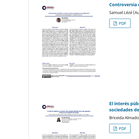
Controversia c
Samuel Lézé (Au
PDF
El interés púb
sociedades de
Briceida Almado
PDF