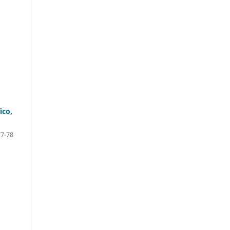
ico,
77-78