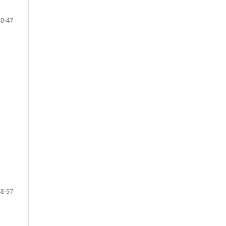
40-47
48-57