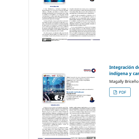
Integración de
indígena y c
Magally Briceño
PDF