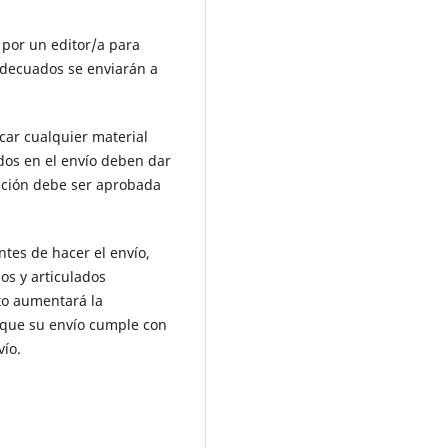
s por un editor/a para
 adecuados se enviarán a
car cualquier material
ados en el envío deben dar
ación debe ser aprobada
tes de hacer el envío,
os y articulados
sto aumentará la
e que su envío cumple con
vío.